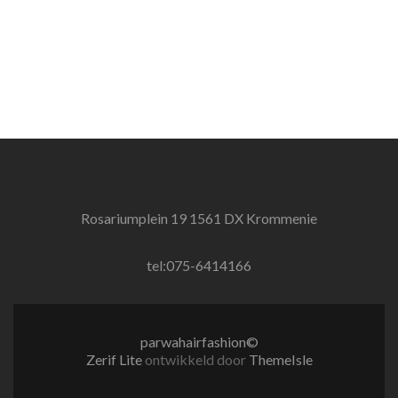
Rosariumplein 19 1561 DX Krommenie
tel:075-6414166
parwahairfashion©
Zerif Lite
ontwikkeld door
ThemeIsle